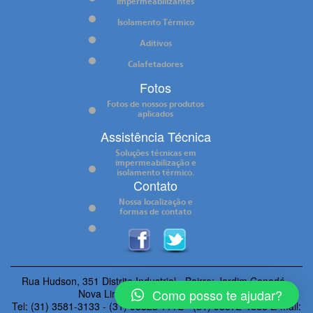
Impermeabilizantes
Isolamento Térmico
Aditivos
Calafetadores
Fotos
Fotos de nossos produtos
aplicados
Assistência Técnica
Soluções técnicas em
impermeabilização e
isolamento térmico.
Contato
Nossa localização e
formas de contato
Rua Hudson, 351 Distrito Industrial - Bairro: Jardim Canadá
-
Como posso te ajudar?
Nova Lima
-
MG
- Cep:
34.000-000
Tel: (31) 3581-3133 - (31) 98523-7772 - (31) 98872-4885 E-mail: